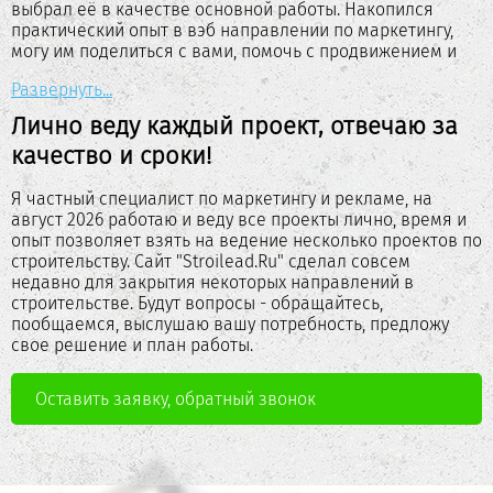
выбрал её в качестве основной работы. Накопился
практический опыт в вэб направлении по маркетингу,
могу им поделиться с вами, помочь с продвижением и
рекламой!
Развернуть...
Родился и проживаю в области, в частном доме, сейчас
Лично веду каждый проект, отвечаю за
строю свой дом из двойного щелевого кирпича. На
качество и сроки!
протяжении всей жизни постоянно что-то "строю" себе
или помогаю близким и друзьям, это моё хобби, мне это
интересно, получается, опыт и экономия на
Я частный специалист по маркетингу и рекламе, на
определенных работах, поэтому вдвойне интереснее
август 2026 работаю и веду все проекты лично, время и
этим заниматься еще и в IT сфере маркетингом сайтов
опыт позволяет взять на ведение несколько проектов по
строительной и около неё тематиках.
строительству. Сайт "Stroilead.Ru" сделал совсем
недавно для закрытия некоторых направлений в
Могу сам построить фундамент, крышу, забор, даже дом
строительстве. Будут вопросы - обращайтесь,
под ключ, но считаю что могу принести больше пользы в
пообщаемся, выслушаю вашу потребность, предложу
продвижении ваших услуг, увеличить продажи,
свое решение и план работы.
количество заказов, помочь вам и себе расти,
развиваться. Заинтересован в долгосрочном
Оставить заявку, обратный звонок
сотрудничестве, стараюсь предлагать максимально
выгодные обоим сторонам варианты сотрудничества.